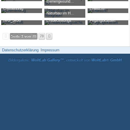
BienengesundheitsprogrammNÖ
Ro-Bee
-
5. November 2025, 12:56
Ro-Bee
-
12. November 2024
ImkerHerbert
-
18. April 2025, 17:41
51.797
0
0
22.935
0
0
Cremehonig
Erwischt!
16.144
0
0
Naturbau im Honigraum
Ro-Bee
-
12. November 2024, 10:39
Ro-Bee
-
12. August 2024, 1
Ro-Bee
-
14. August 2024, 14:59
20.634
0
0
18.786
0
0
IMG_3456
Entdeckelungswchs
Feglingskasten
21.647
0
0
Ro-Bee
-
24. Juli 2024, 16:16
Ro-Bee
-
3. Juni 2024, 16:18
Ro-Bee
-
3. Juni 2024, 16:1
18.236
0
0
20.398
0
1
20.585
0
0
Seite 1 von 78
78
Datenschutzerklärung
Impressum
Bildergalerie:
WoltLab Gallery™
, entwickelt von
WoltLab® GmbH