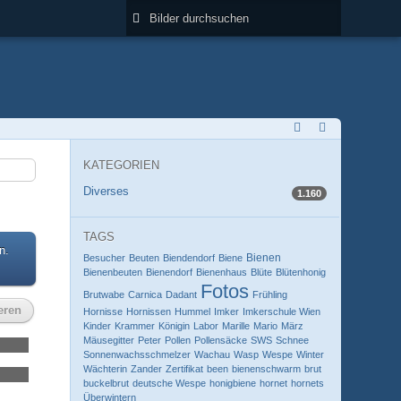
KATEGORIEN
Diverses
1.160
TAGS
n.
Bienen
Besucher
Beuten
Biendendorf
Biene
Bienenbeuten
Bienendorf
Bienenhaus
Blüte
Blütenhonig
Fotos
Brutwabe
Carnica
Dadant
Frühling
eren
Hornisse
Hornissen
Hummel
Imker
Imkerschule Wien
Kinder
Krammer
Königin
Labor
Marille
Mario
März
Mäusegitter
Peter
Pollen
Pollensäcke
SWS
Schnee
Sonnenwachsschmelzer
Wachau
Wasp
Wespe
Winter
Wächterin
Zander
Zertifikat
been
bienenschwarm
brut
buckelbrut
deutsche Wespe
honigbiene
hornet
hornets
Überwintern