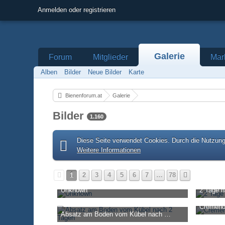
Anmelden oder registrieren
Galerie
Forum
Mitglieder
Mar
Alben
Bilder
Neue Bilder
Karte
Bienenforum.at
Galerie
Bilder
1.160
Diese Seite verwendet Cookies. Durch die Nutzung 
Weitere Informationen
1
2
3
4
5
6
7
…
78
Unknown
2 Tage n
Ro-Bee
-
15. Juni 2026, 15:57
Andreas 
Cremeho
1.833
0
0
6.900
Absatz am Boden vom Kübel nach 2 Tagen
Andreas 
Andreas Jung
-
3. Juni 2026, 06:41
2.141