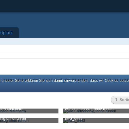
ktplatz
unserer Seite erklären Sie sich damit einverstanden, dass wir Cookies setze
Sorti
ach Melitherm
wie Cremehonig, ohne rühren
Jung
-
3. Juni 2026, 06:41
Andreas Jung
-
3. Juni 2026, 06:41
nig ohne rühren
IMG_6443
0
0
8.877
0
0
Jung
-
3. Juni 2026, 06:41
Ro-Bee
-
5. November 2025, 12:56
0
0
51.991
0
0