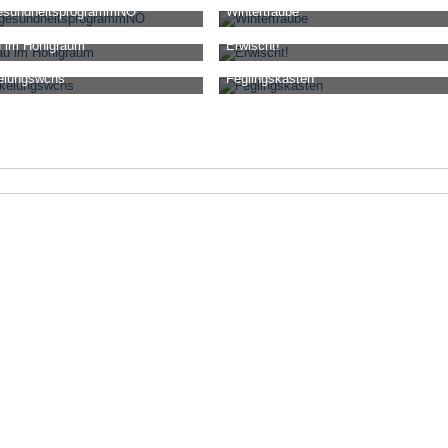
esundheitsprogrammNÖ
Wintertraube
ert
-
18. April 2025, 17:41
Ro-Bee
-
12. November 2024, 10:39
u im Honigraum
Erwischt!
4
0
0
22.936
0
0
14. August 2024, 14:59
Ro-Bee
-
12. August 2024, 15:54
elungswchs
Feglingskasten
8
0
0
18.786
0
0
3. Juni 2024, 16:18
Ro-Bee
-
3. Juni 2024, 16:17
8
0
1
20.587
0
0