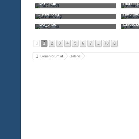
IMG_6439
Bieneng
3.722
0
0
Ro-Bee
-
5. November 2025, 12:56
ImkerHerb
Cremehonig
Naturba
51.798
0
0
16.14
Ro-Bee
-
12. November 2024, 10:39
Ro-Bee
-
IMG_3456
Entdeck
20.634
0
0
21.64
Ro-Bee
-
24. Juli 2024, 16:16
Ro-Bee
-
18.236
0
0
20.39
1
2
3
4
5
6
7
…
78
Bienenforum.at
Galerie