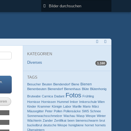
KATEGORIEN
Diverses
1.160
TAGS
n.
Bienen
Besucher
Beuten
Biendendorf
Biene
Bienenbeuten
Bienendorf
Bienenhaus
Blüte
Blütenhonig
Fotos
Brutwabe
Carnica
Dadant
Frühling
eren
Hornisse
Hornissen
Hummel
Imker
Imkerschule Wien
Kinder
Krammer
Königin
Labor
Marille
Mario
März
Mäusegitter
Peter
Pollen
Pollensäcke
SWS
Schnee
Sonnenwachsschmelzer
Wachau
Wasp
Wespe
Winter
Wächterin
Zander
Zertifikat
been
bienenschwarm
brut
buckelbrut
deutsche Wespe
honigbiene
hornet
hornets
Überwintern