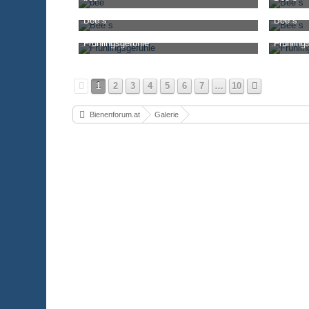
noahnesha
-
8. Oktober 2018, 08:50
noahnesh
Bee´s
Bee´s
3.551
0
0
7.100
noahnesha
-
10. August 2018, 20:49
noahnesh
Frühlingsgefühle
Frühling
4.135
0
0
4.147
noahnesha
-
10. März 2018, 08:13
noahnesh
3.002
0
1
3.196
1
2
3
4
5
6
7
…
10
Bienenforum.at
Galerie