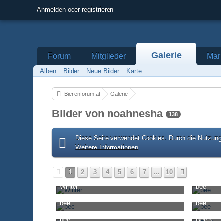
Anmelden oder registrieren
Galerie
Forum
Mitglieder
Mar
Alben
Bilder
Neue Bilder
Karte
Bienenforum.at
Galerie
Bilder von noahnesha
138
Diese Seite verwendet Cookies. Durch die Nutzung 
Weitere Informationen
1
2
3
4
5
6
7
…
10
Winter
bee
noahnesha
-
10. Januar 2019, 20:34
noahnesh
bee
bee
2.838
0
0
3.401
noahnesha
-
8. Oktober 2018, 08:50
noahnesh
bee
Bee´s
3.461
0
0
3.694