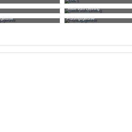
a
-
10. August 2018, 20:49
noahnesha
-
10. August 2018, 20:49
Selfie vom Lehrling
0
1
7.489
0
0
a
-
10. August 2018, 20:49
noahnesha
-
10. August 2018, 20:49
sgefühle
Frühlingsgefühle
0
0
10.911
2
3
a
-
10. März 2018, 08:13
noahnesha
-
10. März 2018, 08:13
0
1
2.701
0
0