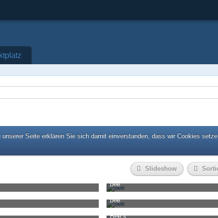
ktplatz
unserer Seite erklären Sie sich damit einverstanden, dass wir Cookies setze
Slideshow
Sorti
bee
a
-
8. Oktober 2018, 08:50
noahnesha
-
8. Oktober 2018, 08:50
bee
0
0
3.398
0
0
a
-
8. Oktober 2018, 08:50
noahnesha
-
8. Oktober 2018, 08:50
Bee´s
0
1
3.439
0
0