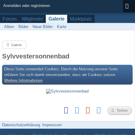
Anmelden oder registrieren
Forum
Mitglieder
Galerie
Marktplatz
Alben
Bilder
Neue Bilder
Karte
Galerie
Sylvvestersonnenbad
Diese Seite verwendet Cookies. Durch die Nutzung unserer Seite
erklären Sie sich damit einverstanden, dass wir Cookies setzen.
Weitere Informationen
Teilen
Datenschutzerklärung
Impressum