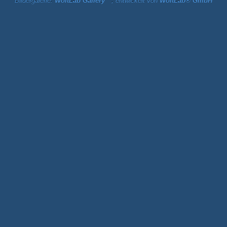
Bildergalerie:
WoltLab Gallery™
, entwickelt von
WoltLab® GmbH