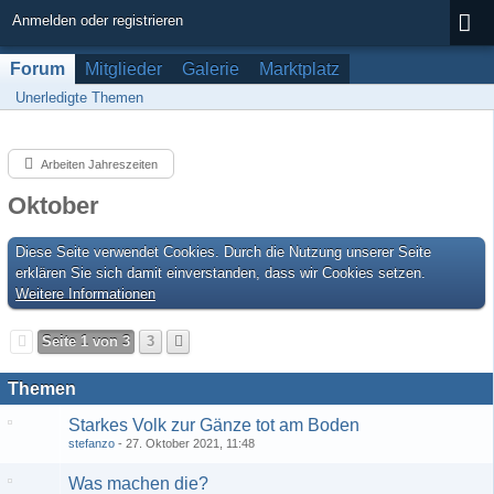
Anmelden oder registrieren
Forum
Mitglieder
Galerie
Marktplatz
Unerledigte Themen
Arbeiten Jahreszeiten
Oktober
Diese Seite verwendet Cookies. Durch die Nutzung unserer Seite
erklären Sie sich damit einverstanden, dass wir Cookies setzen.
Weitere Informationen
Seite 1 von 3
3
Themen
Starkes Volk zur Gänze tot am Boden
stefanzo
27. Oktober 2021, 11:48
Was machen die?