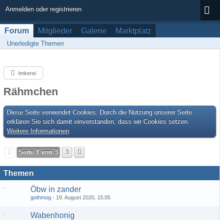
Anmelden oder registrieren
Forum
Mitglieder
Galerie
Marktplatz
Unerledigte Themen
Imkerei
Rähmchen
Diese Seite verwendet Cookies. Durch die Nutzung unserer Seite
erklären Sie sich damit einverstanden, dass wir Cookies setzen.
Weitere Informationen
Seite 1 von 3
3
Themen
Öbw in zander
gothmog
19. August 2020, 15:05
Wabenhonig