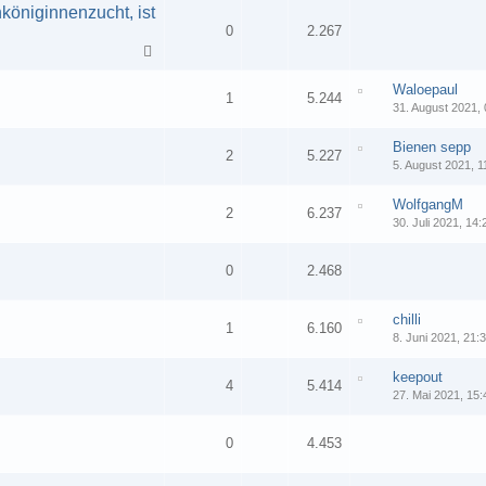
öniginnenzucht, ist
0
2.267
Waloepaul
1
5.244
31. August 2021, 
Bienen sepp
2
5.227
5. August 2021, 1
n
WolfgangM
2
6.237
30. Juli 2021, 14:
0
2.468
chilli
1
6.160
8. Juni 2021, 21:
keepout
4
5.414
27. Mai 2021, 15:
0
4.453