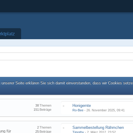
ktplatz
unserer Seite erklären Sie sich damit einverstanden, dass wir Cookies setze
Honigernte
38
Themen
151
Beiträge
Ro-Bee
-
26. November 2025, 09:41
Sammelbestellung Rähmchen
2
Themen
ung für
25
Beiträge
Timothy
-
2. März 2012, 23:52