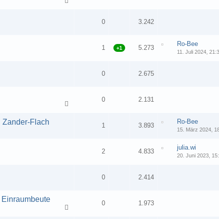
0
3.242
Ro-Bee
1
5.273
+1
11. Juli 2024, 21:
0
2.675
0
2.131
d Zander-Flach
Ro-Bee
1
3.893
15. März 2024, 1
julia.wi
2
4.833
20. Juni 2023, 15
0
2.414
e Einraumbeute
0
1.973