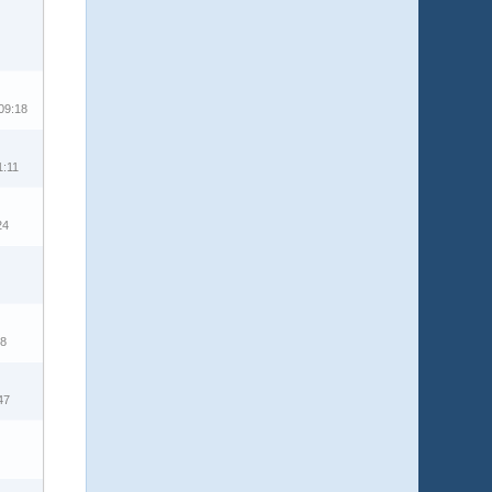
09:18
1:11
24
38
47