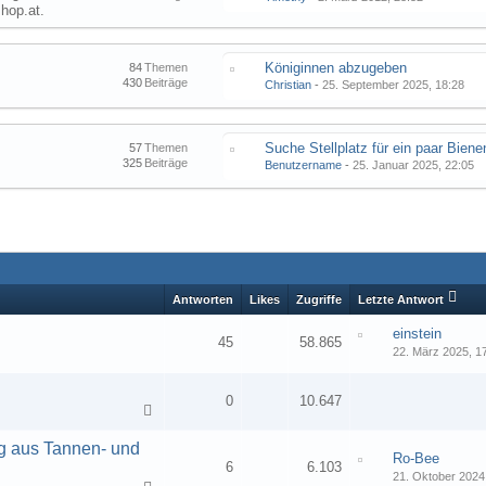
hop.at.
Königinnen abzugeben
84
Themen
430
Beiträge
Christian
-
25. September 2025, 18:28
57
Themen
325
Beiträge
Benutzername
-
25. Januar 2025, 22:05
Antworten
Likes
Zugriffe
Letzte Antwort
einstein
45
58.865
22. März 2025, 1
1
2
3
0
10.647
nig aus Tannen- und
Ro-Bee
6
6.103
21. Oktober 2024