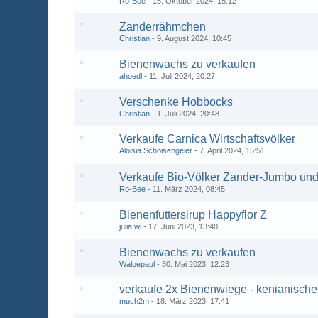
Ro-Bee
15. Oktober 2024, 15:12
Zanderrähmchen
Christian
9. August 2024, 10:45
Bienenwachs zu verkaufen
ahoedl
11. Juli 2024, 20:27
Verschenke Hobbocks
Christian
1. Juli 2024, 20:48
Verkaufe Carnica Wirtschaftsvölker
Aloisia Schoisengeier
7. April 2024, 15:51
Verkaufe Bio-Völker Zander-Jumbo un
Ro-Bee
11. März 2024, 08:45
Bienenfuttersirup Happyflor Z
julia.wi
17. Juni 2023, 13:40
Bienenwachs zu verkaufen
Waloepaul
30. Mai 2023, 12:23
verkaufe 2x Bienenwiege - kenianisch
much2m
18. März 2023, 17:41