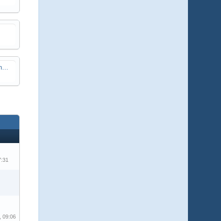
Suche Stellplatz für ein paar Bienenvölker
7:31
, 09:06