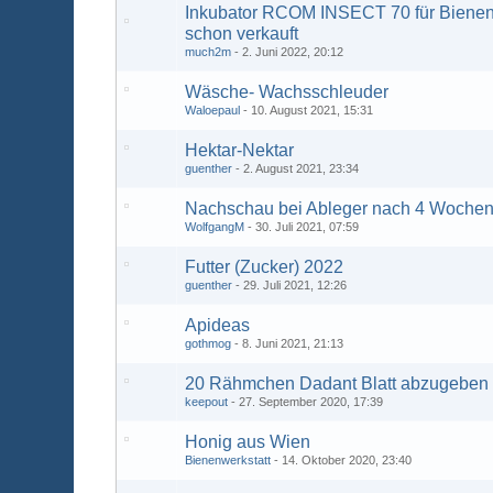
Inkubator RCOM INSECT 70 für Bienenk
schon verkauft
much2m
2. Juni 2022, 20:12
Wäsche- Wachsschleuder
Waloepaul
10. August 2021, 15:31
Hektar-Nektar
guenther
2. August 2021, 23:34
Nachschau bei Ableger nach 4 Woche
WolfgangM
30. Juli 2021, 07:59
Futter (Zucker) 2022
guenther
29. Juli 2021, 12:26
Apideas
gothmog
8. Juni 2021, 21:13
20 Rähmchen Dadant Blatt abzugeben
keepout
27. September 2020, 17:39
Honig aus Wien
Bienenwerkstatt
14. Oktober 2020, 23:40