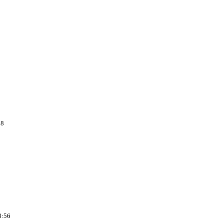
08
8:56