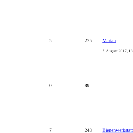
5
275
Marian
5. August 2017, 13
0
89
7
248
Bienenwerkstatt