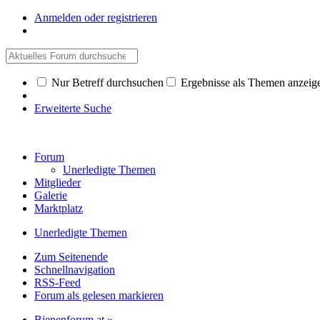
Anmelden oder registrieren
Nur Betreff durchsuchen
Ergebnisse als Themen anzeig
Erweiterte Suche
Forum
Unerledigte Themen
Mitglieder
Galerie
Marktplatz
Unerledigte Themen
Zum Seitenende
Schnellnavigation
RSS-Feed
Forum als gelesen markieren
Bienenforum.at
»