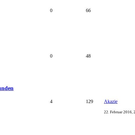
0
66
0
48
wunden
4
129
Akazie
22. Februar 2016, 