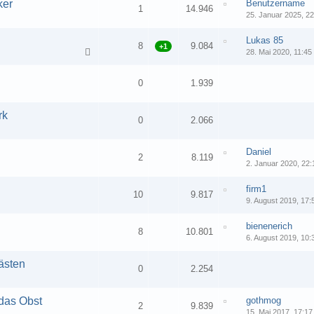
ker
Benutzername
1
14.946
25. Januar 2025, 22
Lukas 85
8
9.084
+1
28. Mai 2020, 11:45
0
1.939
rk
0
2.066
Daniel
2
8.119
2. Januar 2020, 22:
firm1
10
9.817
9. August 2019, 17:
bienenerich
8
10.801
6. August 2019, 10:
ästen
0
2.254
 das Obst
gothmog
2
9.839
15. Mai 2017, 17:17