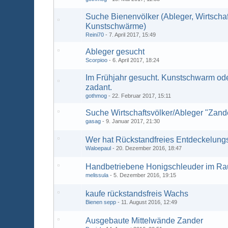
Suche Bienenvölker (Ableger, Wirtschaf
Kunstschwärme)
Reini70
7. April 2017, 15:49
Ableger gesucht
Scorpioo
6. April 2017, 18:24
Im Frühjahr gesucht. Kunstschwarm ode
zadant.
gothmog
22. Februar 2017, 15:11
Suche Wirtschaftsvölker/Ableger "Zan
gasag
9. Januar 2017, 21:30
Wer hat Rückstandfreies Entdeckelun
Waloepaul
20. Dezember 2016, 18:47
Handbetriebene Honigschleuder im Ra
melissula
5. Dezember 2016, 19:15
kaufe rückstandsfreis Wachs
Bienen sepp
11. August 2016, 12:49
Ausgebaute Mittelwände Zander