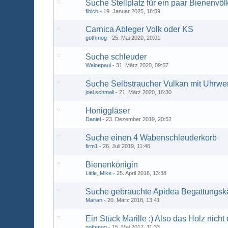
Suche Stellplatz für ein paar Bienenvöl
fibich
19. Januar 2025, 18:59
Carnica Ableger Volk oder KS
gothmog
25. Mai 2020, 20:01
Suche schleuder
Waloepaul
31. März 2020, 09:57
Suche Selbstraucher Vulkan mit Uhrwe
joel.schmali
21. März 2020, 16:30
Honiggläser
Daniel
23. Dezember 2019, 20:52
Suche einen 4 Wabenschleuderkorb
firm1
26. Juli 2019, 11:46
Bienenkönigin
Little_Mike
25. April 2016, 13:38
Suche gebrauchte Apidea Begattungsk
Marian
20. März 2018, 13:41
Ein Stück Marille :) Also das Holz nicht
gothmog
15. Mai 2017, 11:33