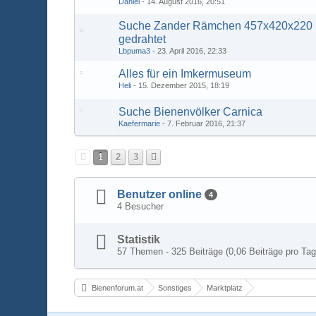
Daniel
14. August 2016, 20:51
Suche Zander Rämchen 457x420x220 H
gedrahtet
Lbpuma3
23. April 2016, 22:33
Alles für ein Imkermuseum
Heli
15. Dezember 2015, 18:19
Suche Bienenvölker Carnica
Kaefermarie
7. Februar 2016, 21:37
1
2
3
Benutzer online
4
4 Besucher
Statistik
57 Themen - 325 Beiträge (0,06 Beiträge pro Tag
Bienenforum.at
Sonstiges
Marktplatz