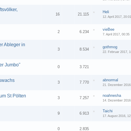
tsvölker,
Heli
16
21.115
12. April 2017, 20:0
vieBee
2
6.234
7. April 2017, 00:35
r Ableger in
gothmog
3
8.534
22. Februar 2017, 1
der Jumbo"
0
3.721
gswachs
abnormal
3
7.770
21. Dezember 2016,
um St Pölten
noahnesha
3
7.257
14. Dezember 2016,
Taichi
9
6.913
17. August 2016, 12
0
2.835