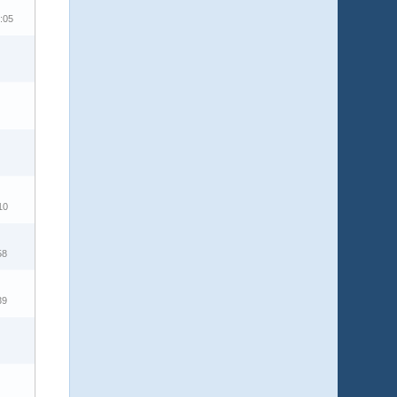
:05
10
58
39