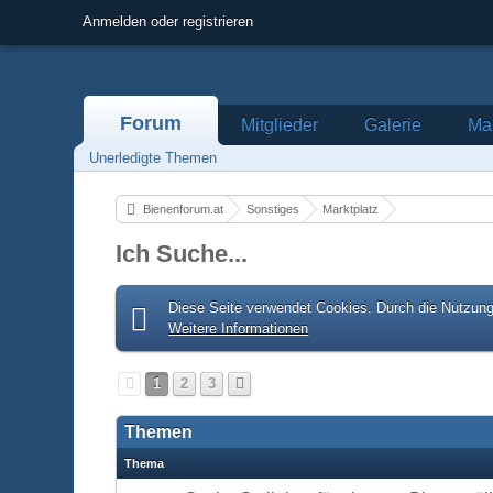
Anmelden oder registrieren
Forum
Mitglieder
Galerie
Mar
Unerledigte Themen
Bienenforum.at
Sonstiges
Marktplatz
Ich Suche...
Diese Seite verwendet Cookies. Durch die Nutzung 
Weitere Informationen
1
2
3
Themen
Thema