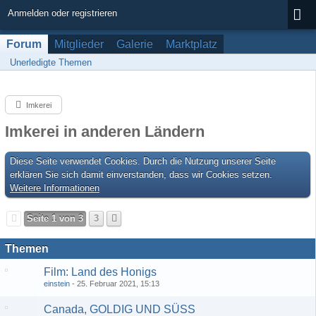
Anmelden oder registrieren
Forum
Mitglieder
Galerie
Marktplatz
Unerledigte Themen
Imkerei
Imkerei in anderen Ländern
Diese Seite verwendet Cookies. Durch die Nutzung unserer Seite
erklären Sie sich damit einverstanden, dass wir Cookies setzen.
Weitere Informationen
Seite 1 von 3
3
Themen
Film: Land des Honigs
einstein
25. Februar 2021, 15:13
Canada, GOLDIG UND SÜSS