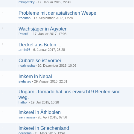
mkopetzky
17. Januar 2019, 22:42
Probleme mit der asiatischen Wespe
freeman
17. September 2017, 17:28
Wachsjäger in Ägypten
Peter51
17. Januar 2017, 17:08
Deckel aus Beton....
armin76
6. Januar 2017, 23:28
Cubareise ist vorbei
noahnesha
10. Dezember 2015, 10:06
Imkern in Nepal
stefanzo
29. August 2015, 22:31
Ungarn -Tornado hat uns erwischt 9 Beuten sind
weg.
hathor
19. Juli 2015, 10:28
Imkerei in Äthiopien
viennasissi
26. April 2015, 07:56
Imkerei in Griechenland
cornelius
15. März 2015, 13:41