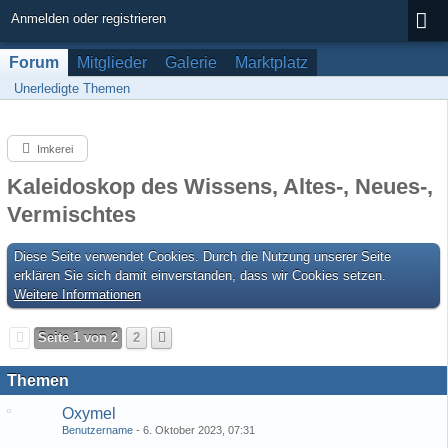
Anmelden oder registrieren
Forum
Mitglieder
Galerie
Marktplatz
Unerledigte Themen
Imkerei
Kaleidoskop des Wissens, Altes-, Neues-,
Vermischtes
Diese Seite verwendet Cookies. Durch die Nutzung unserer Seite
erklären Sie sich damit einverstanden, dass wir Cookies setzen.
Weitere Informationen
Seite 1 von 2
2
Themen
Oxymel
Benutzername
6. Oktober 2023, 07:31