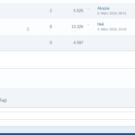
Akazie
2
5.525
8. März 2016, 06:51
Heli
8
13.326
4. März 2016, 19:42
0
4.597
Tag)