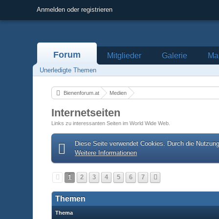
Anmelden oder registrieren
Forum
Mitglieder
Galerie
Mar
Unerledigte Themen
Bienenforum.at
Medien
Internetseiten
Links zu interessanten Seiten im World Wide Web.
Diese Seite verwendet Cookies. Durch die Nutzung 
Weitere Informationen
1
2
3
4
5
6
7
Themen
Thema