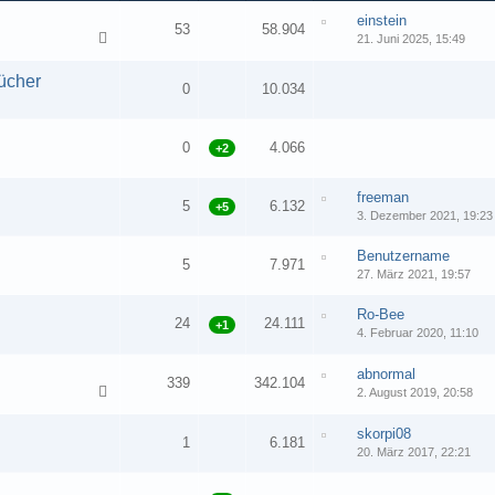
einstein
53
58.904
21. Juni 2025, 15:49
1
2
3
ücher
0
10.034
0
4.066
+2
freeman
5
6.132
+5
3. Dezember 2021, 19:23
Benutzername
5
7.971
27. März 2021, 19:57
Ro-Bee
24
24.111
+1
4. Februar 2020, 11:10
1
2
abnormal
339
342.104
2. August 2019, 20:58
1
2
3
…
17
skorpi08
1
6.181
20. März 2017, 22:21