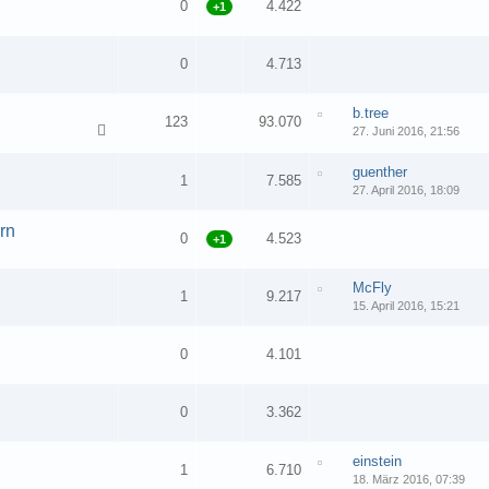
0
4.422
+1
0
4.713
b.tree
123
93.070
27. Juni 2016, 21:56
1
2
3
…
7
guenther
1
7.585
27. April 2016, 18:09
rn
0
4.523
+1
McFly
1
9.217
15. April 2016, 15:21
0
4.101
0
3.362
einstein
1
6.710
18. März 2016, 07:39