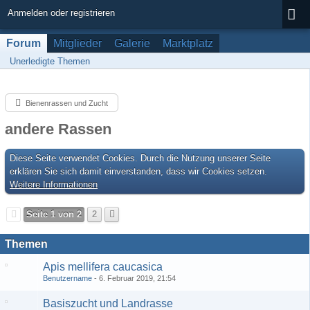
Anmelden oder registrieren
Forum
Mitglieder
Galerie
Marktplatz
Unerledigte Themen
Bienenrassen und Zucht
andere Rassen
Diese Seite verwendet Cookies. Durch die Nutzung unserer Seite
erklären Sie sich damit einverstanden, dass wir Cookies setzen.
Weitere Informationen
Seite 1 von 2
2
Themen
Apis mellifera caucasica
Benutzername
6. Februar 2019, 21:54
Basiszucht und Landrasse