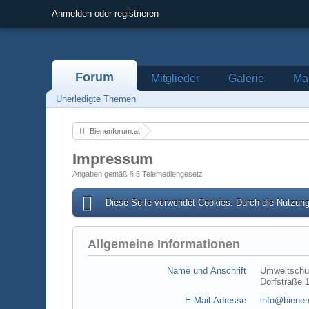
Anmelden oder registrieren
Forum
Mitglieder
Galerie
Mar
Unerledigte Themen
Bienenforum.at
Impressum
Angaben gemäß § 5 Telemediengesetz
Diese Seite verwendet Cookies. Durch die Nutzung 
Allgemeine Informationen
Name und Anschrift
Umweltschu
Dorfstraße 
E-Mail-Adresse
info@bienen