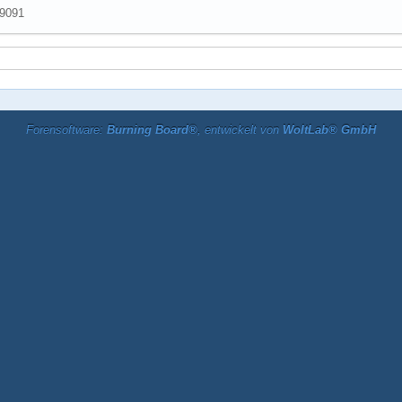
9091
Forensoftware:
Burning Board®
, entwickelt von
WoltLab® GmbH