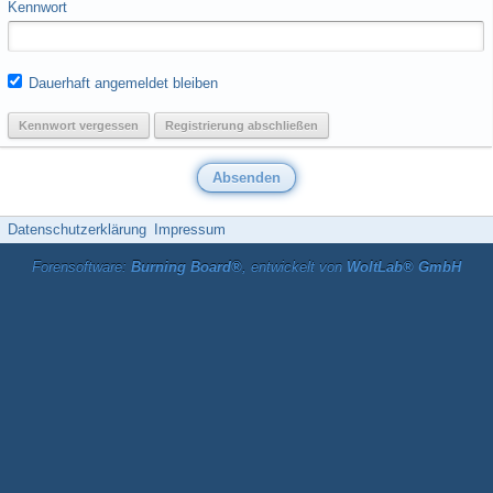
Kennwort
Dauerhaft angemeldet bleiben
Kennwort vergessen
Registrierung abschließen
Datenschutzerklärung
Impressum
Forensoftware:
Burning Board®
, entwickelt von
WoltLab® GmbH