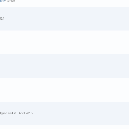
nkte
3.669
2014
tglied seit 28. April 2015