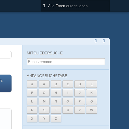
MITGLIEDERSUCHE
ANFANGSBUCHSTABE
n.
#
A
B
C
D
E
F
G
H
I
J
K
L
M
N
O
P
Q
R
S
T
U
V
W
X
Y
Z