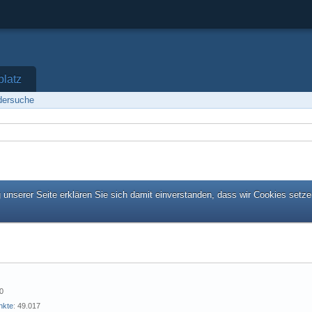
platz
edersuche
unserer Seite erklären Sie sich damit einverstanden, dass wir Cookies setze
10
nkte
49.017