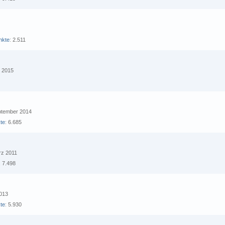
nkte
2.511
i 2015
eptember 2014
te
6.685
ärz 2011
7.498
2013
te
5.930