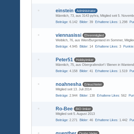
einstein
Administrator
Männlich
73
aus 3143 pyhra
Mitglied seit 5. Novem
Beiträge
6.142
Bilder
39
Erhaltene Likes
1.298
Pu
viennasissi
Ehrenmitglied
Weiblich
76
aus Wien/Burgenland im Sommer
Mitgli
Beiträge
4.945
Bilder
14
Erhaltene Likes
3
Punkte
Peter51
Hobbyimker
Männlich
75
aus Obergrafendorf / Bienen in Wantend
Beiträge
4.158
Bilder
41
Erhaltene Likes
1.519
Pu
noahnesha
Erleuchteter
Mitglied seit 13. Juli 2014
Beiträge
2.944
Bilder
138
Erhaltene Likes
562
Pun
Ro-Bee
BIO-Imker
Mitglied seit 5. August 2013
Beiträge
2.271
Bilder
46
Erhaltene Likes
1.442
Pu
guenther
Drohn Vader