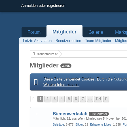
Anmelden oder registrieren
Mitglieder
Forum
Galerie
Markt
Letzte Aktivitäten
Benutzer online
Team-Mitglieder
Mitgli
Bienenforum.at
Mitglieder
3.405
Diese Seite verwendet Cookies. Durch die Nutzung 
Weitere Informationen
1
2
3
4
5
6
7
…
114
Bienenwerkstatt
Erleuchteter
Männlich
82
aus Wien
Mitglied seit 5. November 20
Beiträge
8.677
Bilder
29
Erhaltene Likes
1.338
Pu