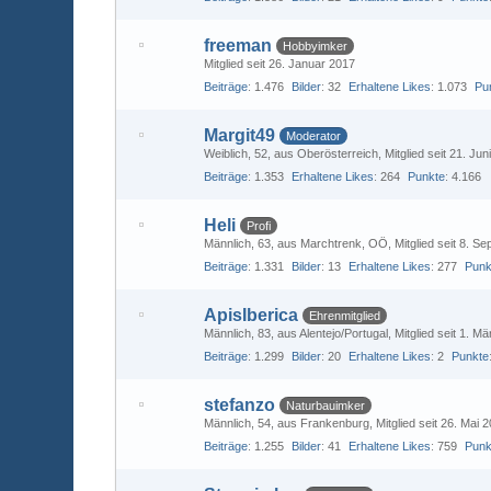
freeman
Hobbyimker
Mitglied seit 26. Januar 2017
Beiträge
1.476
Bilder
32
Erhaltene Likes
1.073
Pu
Margit49
Moderator
Weiblich
52
aus Oberösterreich
Mitglied seit 21. Jun
Beiträge
1.353
Erhaltene Likes
264
Punkte
4.166
Heli
Profi
Männlich
63
aus Marchtrenk, OÖ
Mitglied seit 8. S
Beiträge
1.331
Bilder
13
Erhaltene Likes
277
Punk
ApisIberica
Ehrenmitglied
Männlich
83
aus Alentejo/Portugal
Mitglied seit 1. M
Beiträge
1.299
Bilder
20
Erhaltene Likes
2
Punkte
stefanzo
Naturbauimker
Männlich
54
aus Frankenburg
Mitglied seit 26. Mai 
Beiträge
1.255
Bilder
41
Erhaltene Likes
759
Punk