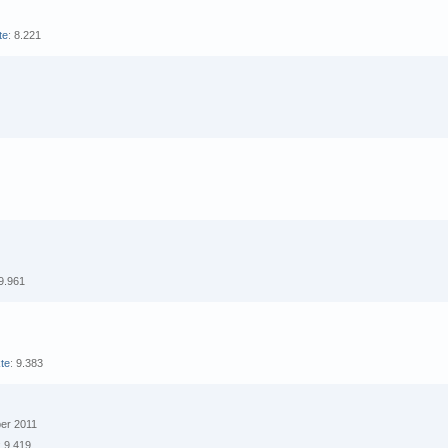
te
8.221
9.961
te
9.383
ber 2011
9.419