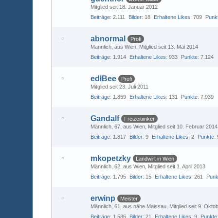
Mitglied seit 18. Januar 2012
Beiträge
2.111
Bilder
18
Erhaltene Likes
709
Punk
abnormal
Profi
Männlich
aus Wien
Mitglied seit 13. Mai 2014
Beiträge
1.914
Erhaltene Likes
933
Punkte
7.124
edlBee
Profi
Mitglied seit 23. Juli 2011
Beiträge
1.859
Erhaltene Likes
131
Punkte
7.939
Gandalf
Freizeitimker
Männlich
67
aus Wien
Mitglied seit 10. Februar 2014
Beiträge
1.817
Bilder
9
Erhaltene Likes
2
Punkte
mkopetzky
Landwirt in Wien
Männlich
62
aus Wien
Mitglied seit 1. April 2013
Beiträge
1.795
Bilder
15
Erhaltene Likes
261
Punk
erwinp
Meister
Männlich
61
aus nähe Maissau
Mitglied seit 9. Okto
Beiträge
1.586
Bilder
21
Erhaltene Likes
9
Punkte