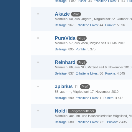
Beiträge
1.043
Bilder
33
Erhaltene Likes
1.114
Pu
Akazie
Profi
Männlich
60
aus Ungarn
Mitglied seit 22. Oktober 
Beiträge
967
Erhaltene Likes
44
Punkte
5.996
PuraVida
Profi
Männlich
57
aus Wien
Mitglied seit 30. Mai 2013
Beiträge
895
Punkte
5.375
Reinhard
Profi
Männlich
66
aus NÖ
Mitglied seit 6. November 2010
Beiträge
837
Erhaltene Likes
50
Punkte
4.345
apiarius
Profi
56
aus ----
Mitglied seit 17. November 2010
Beiträge
690
Erhaltene Likes
1
Punkte
4.412
Noldi
Fortgeschrittener
Männlich
aus Inn- und Hausruckviertler Hügelland
Mi
Beiträge
680
Erhaltene Likes
721
Punkte
2.435