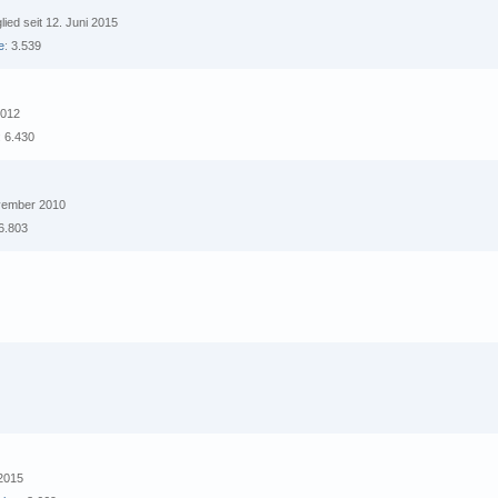
glied seit 12. Juni 2015
e
3.539
2012
6.430
ovember 2010
6.803
2
 2015