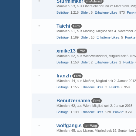
Sturmimker
im Aufwind
Männlich
53
aus Obersiebenbrunn im Marchfeld
Mit
Beiträge
1.216
Bilder
6
Erhaltene Likes
973
Punkt
Taichi
Profi
Männlich
51
aus Mödling
Mitglied seit 4. November 
Beiträge
1.189
Bilder
10
Erhaltene Likes
5
Punkte
xmike13
Profi
Männlich
52
aus Wien/weinviertel
Mitglied seit 5. N
Beiträge
1.158
Bilder
2
Erhaltene Likes
2
Punkte
franzh
Profi
Männlich
44
aus Meißen
Mitglied seit 2. Januar 201
Beiträge
1.155
Erhaltene Likes
3
Punkte
6.959
Benutzername
Profi
Männlich
62
aus Wien
Mitglied seit 2. Januar 2015
Beiträge
1.139
Erhaltene Likes
528
Punkte
3.270
wolfgang.s
am Weg
Männlich
65
aus Liezen
Mitglied seit 19. September