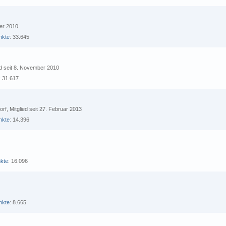
ber 2010
nkte
33.645
ed seit 8. November 2010
31.617
orf
Mitglied seit 27. Februar 2013
nkte
14.396
kte
16.096
nkte
8.665