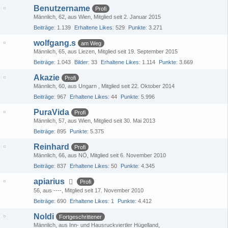
Benutzername
Profi
Männlich
62
aus Wien
Mitglied seit 2. Januar 2015
Beiträge
1.139
Erhaltene Likes
529
Punkte
3.271
wolfgang.s
am Weg
Männlich
65
aus Liezen
Mitglied seit 19. September 2015
Beiträge
1.043
Bilder
33
Erhaltene Likes
1.114
Punkte
3.669
Akazie
Profi
Männlich
60
aus Ungarn
Mitglied seit 22. Oktober 2014
Beiträge
967
Erhaltene Likes
44
Punkte
5.996
PuraVida
Profi
Männlich
57
aus Wien
Mitglied seit 30. Mai 2013
Beiträge
895
Punkte
5.375
Reinhard
Profi
Männlich
66
aus NÖ
Mitglied seit 6. November 2010
Beiträge
837
Erhaltene Likes
50
Punkte
4.345
apiarius
Profi
56
aus ----
Mitglied seit 17. November 2010
Beiträge
690
Erhaltene Likes
1
Punkte
4.412
Noldi
Fortgeschrittener
Männlich
aus Inn- und Hausruckviertler Hügelland