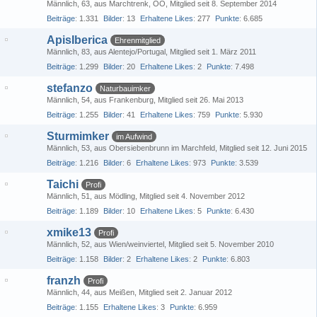
Männlich
63
aus Marchtrenk, OÖ
Mitglied seit 8. September 2014
Beiträge
1.331
Bilder
13
Erhaltene Likes
277
Punkte
6.685
ApisIberica
Ehrenmitglied
Männlich
83
aus Alentejo/Portugal
Mitglied seit 1. März 2011
Beiträge
1.299
Bilder
20
Erhaltene Likes
2
Punkte
7.498
stefanzo
Naturbauimker
Männlich
54
aus Frankenburg
Mitglied seit 26. Mai 2013
Beiträge
1.255
Bilder
41
Erhaltene Likes
759
Punkte
5.930
Sturmimker
im Aufwind
Männlich
53
aus Obersiebenbrunn im Marchfeld
Mitglied seit 12. Juni 2015
Beiträge
1.216
Bilder
6
Erhaltene Likes
973
Punkte
3.539
Taichi
Profi
Männlich
51
aus Mödling
Mitglied seit 4. November 2012
Beiträge
1.189
Bilder
10
Erhaltene Likes
5
Punkte
6.430
xmike13
Profi
Männlich
52
aus Wien/weinviertel
Mitglied seit 5. November 2010
Beiträge
1.158
Bilder
2
Erhaltene Likes
2
Punkte
6.803
franzh
Profi
Männlich
44
aus Meißen
Mitglied seit 2. Januar 2012
Beiträge
1.155
Erhaltene Likes
3
Punkte
6.959