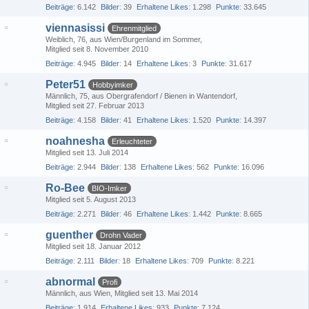
Beiträge
6.142
Bilder
39
Erhaltene Likes
1.298
Punkte
33.645
viennasissi
Ehrenmitglied
Weiblich
76
aus Wien/Burgenland im Sommer
Mitglied seit 8. November 2010
Beiträge
4.945
Bilder
14
Erhaltene Likes
3
Punkte
31.617
Peter51
Hobbyimker
Männlich
75
aus Obergrafendorf / Bienen in Wantendorf
Mitglied seit 27. Februar 2013
Beiträge
4.158
Bilder
41
Erhaltene Likes
1.520
Punkte
14.397
noahnesha
Erleuchteter
Mitglied seit 13. Juli 2014
Beiträge
2.944
Bilder
138
Erhaltene Likes
562
Punkte
16.096
Ro-Bee
BIO-Imker
Mitglied seit 5. August 2013
Beiträge
2.271
Bilder
46
Erhaltene Likes
1.442
Punkte
8.665
guenther
Drohn Vader
Mitglied seit 18. Januar 2012
Beiträge
2.111
Bilder
18
Erhaltene Likes
709
Punkte
8.221
abnormal
Profi
Männlich
aus Wien
Mitglied seit 13. Mai 2014
Beiträge
1.914
Erhaltene Likes
933
Punkte
7.124