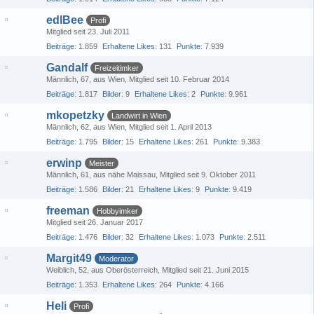
edlBee
Profi
Mitglied seit 23. Juli 2011
Beiträge
1.859
Erhaltene Likes
131
Punkte
7.939
Gandalf
Freizeitimker
Männlich
67
aus Wien
Mitglied seit 10. Februar 2014
Beiträge
1.817
Bilder
9
Erhaltene Likes
2
Punkte
9.961
mkopetzky
Landwirt in Wien
Männlich
62
aus Wien
Mitglied seit 1. April 2013
Beiträge
1.795
Bilder
15
Erhaltene Likes
261
Punkte
9.383
erwinp
Meister
Männlich
61
aus nähe Maissau
Mitglied seit 9. Oktober 2011
Beiträge
1.586
Bilder
21
Erhaltene Likes
9
Punkte
9.419
freeman
Hobbyimker
Mitglied seit 26. Januar 2017
Beiträge
1.476
Bilder
32
Erhaltene Likes
1.073
Punkte
2.511
Margit49
Moderator
Weiblich
52
aus Oberösterreich
Mitglied seit 21. Juni 2015
Beiträge
1.353
Erhaltene Likes
264
Punkte
4.166
Heli
Profi