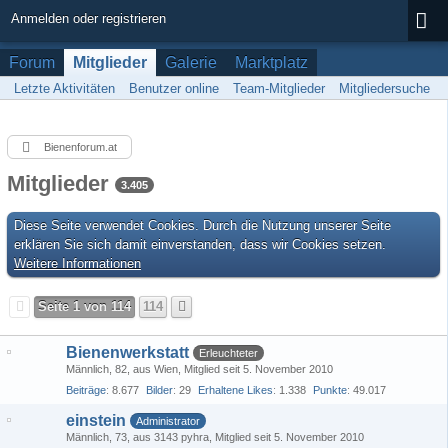
Anmelden oder registrieren
Forum
Mitglieder
Galerie
Marktplatz
Letzte Aktivitäten
Benutzer online
Team-Mitglieder
Mitgliedersuche
Bienenforum.at
Mitglieder
3.405
Diese Seite verwendet Cookies. Durch die Nutzung unserer Seite
erklären Sie sich damit einverstanden, dass wir Cookies setzen.
Weitere Informationen
Seite 1 von 114
114
Bienenwerkstatt
Erleuchteter
Männlich
82
aus Wien
Mitglied seit 5. November 2010
Beiträge
8.677
Bilder
29
Erhaltene Likes
1.338
Punkte
49.017
einstein
Administrator
Männlich
73
aus 3143 pyhra
Mitglied seit 5. November 2010