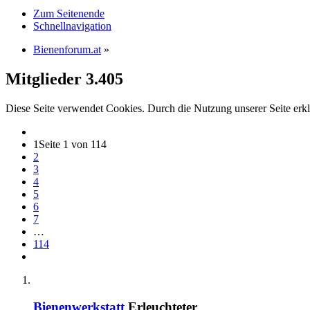
Zum Seitenende
Schnellnavigation
Bienenforum.at
»
Mitglieder
3.405
Diese Seite verwendet Cookies. Durch die Nutzung unserer Seite erkl
1
Seite 1 von 114
2
3
4
5
6
7
…
114
Bienenwerkstatt
Erleuchteter