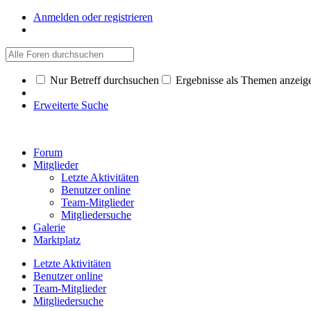
Anmelden oder registrieren
Nur Betreff durchsuchen
Ergebnisse als Themen anzeig
Erweiterte Suche
Forum
Mitglieder
Letzte Aktivitäten
Benutzer online
Team-Mitglieder
Mitgliedersuche
Galerie
Marktplatz
Letzte Aktivitäten
Benutzer online
Team-Mitglieder
Mitgliedersuche