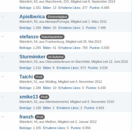
Männlich
63
aus Marchtrenk, OÖ
Mitglied seit 8. September 2014
Beiträge
1.331
Bilder
13
Erhaltene Likes
277
Punkte
6.685
ApisIberica
Ehrenmitglied
Männlich
83
aus Alentejo/Portugal
Mitglied seit 1. März 2011
Beiträge
1.299
Bilder
20
Erhaltene Likes
2
Punkte
7.498
stefanzo
Naturbauimker
Männlich
54
aus Frankenburg
Mitglied seit 26. Mai 2013
Beiträge
1.255
Bilder
41
Erhaltene Likes
759
Punkte
5.930
Sturmimker
im Aufwind
Männlich
53
aus Obersiebenbrunn im Marchfeld
Mitglied seit 12. Juni 2015
Beiträge
1.216
Bilder
6
Erhaltene Likes
973
Punkte
3.539
Taichi
Profi
Männlich
51
aus Mödling
Mitglied seit 4. November 2012
Beiträge
1.189
Bilder
10
Erhaltene Likes
5
Punkte
6.430
xmike13
Profi
Männlich
52
aus Wien/weinviertel
Mitglied seit 5. November 2010
Beiträge
1.158
Bilder
2
Erhaltene Likes
2
Punkte
6.803
franzh
Profi
Männlich
44
aus Meißen
Mitglied seit 2. Januar 2012
Beiträge
1.155
Erhaltene Likes
3
Punkte
6.959