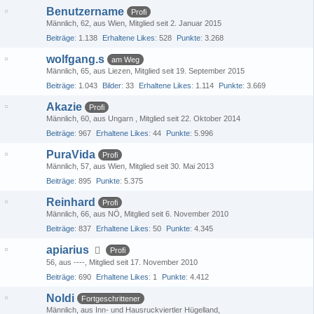
Benutzername
Profi
Männlich
62
aus Wien
Mitglied seit 2. Januar 2015
Beiträge
1.138
Erhaltene Likes
528
Punkte
3.268
wolfgang.s
am Weg
Männlich
65
aus Liezen
Mitglied seit 19. September 2015
Beiträge
1.043
Bilder
33
Erhaltene Likes
1.114
Punkte
3.669
Akazie
Profi
Männlich
60
aus Ungarn
Mitglied seit 22. Oktober 2014
Beiträge
967
Erhaltene Likes
44
Punkte
5.996
PuraVida
Profi
Männlich
57
aus Wien
Mitglied seit 30. Mai 2013
Beiträge
895
Punkte
5.375
Reinhard
Profi
Männlich
66
aus NÖ
Mitglied seit 6. November 2010
Beiträge
837
Erhaltene Likes
50
Punkte
4.345
apiarius
Profi
56
aus ----
Mitglied seit 17. November 2010
Beiträge
690
Erhaltene Likes
1
Punkte
4.412
Noldi
Fortgeschrittener
Männlich
aus Inn- und Hausruckviertler Hügelland