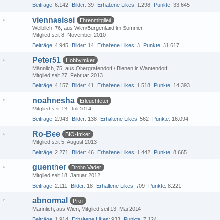
Beiträge
6.142
Bilder
39
Erhaltene Likes
1.298
Punkte
33.645
viennasissi
Ehrenmitglied
Weiblich
76
aus Wien/Burgenland im Sommer
Mitglied seit 8. November 2010
Beiträge
4.945
Bilder
14
Erhaltene Likes
3
Punkte
31.617
Peter51
Hobbyimker
Männlich
75
aus Obergrafendorf / Bienen in Wantendorf
Mitglied seit 27. Februar 2013
Beiträge
4.157
Bilder
41
Erhaltene Likes
1.518
Punkte
14.393
noahnesha
Erleuchteter
Mitglied seit 13. Juli 2014
Beiträge
2.943
Bilder
138
Erhaltene Likes
562
Punkte
16.094
Ro-Bee
BIO-Imker
Mitglied seit 5. August 2013
Beiträge
2.271
Bilder
46
Erhaltene Likes
1.442
Punkte
8.665
guenther
Drohn Vader
Mitglied seit 18. Januar 2012
Beiträge
2.111
Bilder
18
Erhaltene Likes
709
Punkte
8.221
abnormal
Profi
Männlich
aus Wien
Mitglied seit 13. Mai 2014
Beiträge
1.914
Erhaltene Likes
933
Punkte
7.124