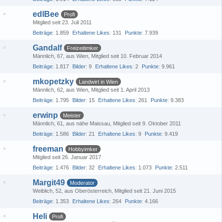
edlBee
Profi
Mitglied seit 23. Juli 2011
Beiträge
1.859
Erhaltene Likes
131
Punkte
7.939
Gandalf
Freizeitimker
Männlich
67
aus Wien
Mitglied seit 10. Februar 2014
Beiträge
1.817
Bilder
9
Erhaltene Likes
2
Punkte
9.961
mkopetzky
Landwirt in Wien
Männlich
62
aus Wien
Mitglied seit 1. April 2013
Beiträge
1.795
Bilder
15
Erhaltene Likes
261
Punkte
9.383
erwinp
Meister
Männlich
61
aus nähe Maissau
Mitglied seit 9. Oktober 2011
Beiträge
1.586
Bilder
21
Erhaltene Likes
9
Punkte
9.419
freeman
Hobbyimker
Mitglied seit 26. Januar 2017
Beiträge
1.476
Bilder
32
Erhaltene Likes
1.073
Punkte
2.511
Margit49
Moderator
Weiblich
52
aus Oberösterreich
Mitglied seit 21. Juni 2015
Beiträge
1.353
Erhaltene Likes
264
Punkte
4.166
Heli
Profi