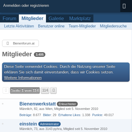
Anmelden oder registrieren
Forum
Mitglieder
Galerie
Marktplatz
Letzte Aktivitäten
Benutzer online
Team-Mitglieder
Mitgliedersuche
Bienenforum.at
Mitglieder
3.405
Diese Seite verwendet Cookies. Durch die Nutzung unserer Seite
erklären Sie sich damit einverstanden, dass wir Cookies setzen.
Weitere Informationen
Seite 1 von 114
114
Bienenwerkstatt
Erleuchteter
Männlich
82
aus Wien
Mitglied seit 5. November 2010
Beiträge
8.677
Bilder
29
Erhaltene Likes
1.338
Punkte
49.017
einstein
Administrator
Männlich
73
aus 3143 pyhra
Mitglied seit 5. November 2010