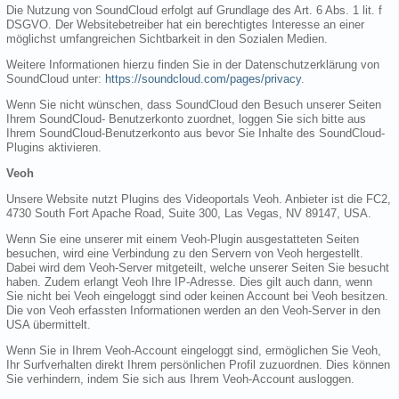
Die Nutzung von SoundCloud erfolgt auf Grundlage des Art. 6 Abs. 1 lit. f
DSGVO. Der Websitebetreiber hat ein berechtigtes Interesse an einer
möglichst umfangreichen Sichtbarkeit in den Sozialen Medien.
Weitere Informationen hierzu finden Sie in der Datenschutzerklärung von
SoundCloud unter:
https://soundcloud.com/pages/privacy
.
Wenn Sie nicht wünschen, dass SoundCloud den Besuch unserer Seiten
Ihrem SoundCloud- Benutzerkonto zuordnet, loggen Sie sich bitte aus
Ihrem SoundCloud-Benutzerkonto aus bevor Sie Inhalte des SoundCloud-
Plugins aktivieren.
Veoh
Unsere Website nutzt Plugins des Videoportals Veoh. Anbieter ist die FC2,
4730 South Fort Apache Road, Suite 300, Las Vegas, NV 89147, USA.
Wenn Sie eine unserer mit einem Veoh-Plugin ausgestatteten Seiten
besuchen, wird eine Verbindung zu den Servern von Veoh hergestellt.
Dabei wird dem Veoh-Server mitgeteilt, welche unserer Seiten Sie besucht
haben. Zudem erlangt Veoh Ihre IP-Adresse. Dies gilt auch dann, wenn
Sie nicht bei Veoh eingeloggt sind oder keinen Account bei Veoh besitzen.
Die von Veoh erfassten Informationen werden an den Veoh-Server in den
USA übermittelt.
Wenn Sie in Ihrem Veoh-Account eingeloggt sind, ermöglichen Sie Veoh,
Ihr Surfverhalten direkt Ihrem persönlichen Profil zuzuordnen. Dies können
Sie verhindern, indem Sie sich aus Ihrem Veoh-Account ausloggen.