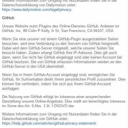
Weitere Informationen zum Umgang mit Nutzerdaten finden Sie in der
Datenschutzerklärung von Dailymotion unter:
https://www.dailymotion.com/legal/privacy
.
GitHub
Unsere Website nutzt Plugins des Online-Dienstes GitHub. Anbieter ist
GitHub, Inc, 88 Colin P Kelly Jr St, San Francisco, CA 94107, USA.
Wenn Sie eine unserer mit einem GitHub-Plugin ausgestatteten Seiten
besuchen, wird eine Verbindung zu den Servern von GitHub hergestellt.
Dabei wird dem GitHub-Server mitgeteilt, welche unserer Seiten Sie
besucht haben. Zudem erlangt GitHub Ihre IP-Adresse. Dies gilt auch
dann, wenn Sie nicht bei GitHub eingeloggt sind oder keinen Account bei
GitHub besitzen. Die von GitHub erfassten Informationen werden an den
GitHub-Server in den USA übermittelt.
Wenn Sie in Ihrem GitHub-Account eingeloggt sind, ermöglichen Sie
GitHub, Ihr Surfverhalten direkt Ihrem persönlichen Profil zuzuordnen. Dies
können Sie verhindern, indem Sie sich aus Ihrem GitHub-Account
ausloggen.
Die Nutzung von GitHub erfolgt im Interesse einer ansprechenden
Darstellung unserer Online-Angebote. Dies stellt ein berechtigtes Interesse
im Sinne des Art. 6 Abs. 1 lit. f DSGVO dar.
Weitere Informationen zum Umgang mit Nutzerdaten finden Sie in der
Datenschutzerklärung von GitHub unter:
https://help.github.com/articles/github-privacy-statement/
.