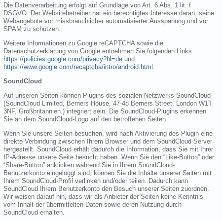
Die Datenverarbeitung erfolgt auf Grundlage von Art. 6 Abs. 1 lit. f
DSGVO. Der Websitebetreiber hat ein berechtigtes Interesse daran, seine
Webangebote vor missbräuchlicher automatisierter Ausspähung und vor
SPAM zu schützen.
Weitere Informationen zu Google reCAPTCHA sowie die
Datenschutzerklärung von Google entnehmen Sie folgenden Links:
https://policies.google.com/privacy?hl=de
und
https://www.google.com/recaptcha/intro/android.html
.
SoundCloud
Auf unseren Seiten können Plugins des sozialen Netzwerks SoundCloud
(SoundCloud Limited, Berners House, 47-48 Berners Street, London W1T
3NF, Großbritannien.) integriert sein. Die SoundCloud-Plugins erkennen
Sie an dem SoundCloud-Logo auf den betroffenen Seiten.
Wenn Sie unsere Seiten besuchen, wird nach Aktivierung des Plugin eine
direkte Verbindung zwischen Ihrem Browser und dem SoundCloud-Server
hergestellt. SoundCloud erhält dadurch die Information, dass Sie mit Ihrer
IP-Adresse unsere Seite besucht haben. Wenn Sie den “Like-Button” oder
“Share-Button” anklicken während Sie in Ihrem SoundCloud-
Benutzerkonto eingeloggt sind, können Sie die Inhalte unserer Seiten mit
Ihrem SoundCloud-Profil verlinken und/oder teilen. Dadurch kann
SoundCloud Ihrem Benutzerkonto den Besuch unserer Seiten zuordnen.
Wir weisen darauf hin, dass wir als Anbieter der Seiten keine Kenntnis
vom Inhalt der übermittelten Daten sowie deren Nutzung durch
SoundCloud erhalten.