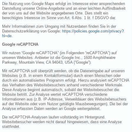
Die Nutzung von Google Maps erfolgt im Interesse einer ansprechenden
Darstellung unserer Online-Angebote und an einer leichten Auffindbarkeit
der von uns auf der Website angegebenen Orte. Dies stellt ein
berechtigtes Interesse im Sinne von Art. 6 Abs. 1 lit. f DSGVO dar.
Mehr Informationen zum Umgang mit Nutzerdaten finden Sie in der
Datenschutzerklärung von Google:
https://policies.google.com/privacy?
hl=de
.
Google reCAPTCHA
Wir nutzen “Google reCAPTCHA” (im Folgenden “reCAPTCHA”) auf
unseren Websites. Anbieter ist die Google Inc., 1600 Amphitheatre
Parkway, Mountain View, CA 94043, USA (“Google”).
Mit reCAPTCHA soll überprüft werden, ob die Dateneingabe auf unseren
Websites (z.B. in einem Kontaktformular) durch einen Menschen oder
durch ein automatisiertes Programm erfolgt. Hierzu analysiert reCAPTCHA
das Verhalten des Websitebesuchers anhand verschiedener Merkmale.
Diese Analyse beginnt automatisch, sobald der Websitebesucher die
Website betritt. Zur Analyse wertet reCAPTCHA verschiedene
Informationen aus (z.B. IP-Adresse, Verweildauer des Websitebesuchers
auf der Website oder vom Nutzer getätigte Mausbewegungen). Die bei der
Analyse erfassten Daten werden an Google weitergeleitet.
Die reCAPTCHA-Analysen laufen vollständig im Hintergrund.
Websitebesucher werden nicht darauf hingewiesen, dass eine Analyse
stattfindet.