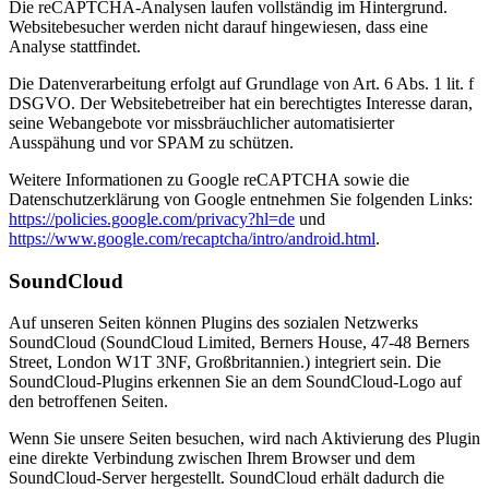
Die reCAPTCHA-Analysen laufen vollständig im Hintergrund.
Websitebesucher werden nicht darauf hingewiesen, dass eine
Analyse stattfindet.
Die Datenverarbeitung erfolgt auf Grundlage von Art. 6 Abs. 1 lit. f
DSGVO. Der Websitebetreiber hat ein berechtigtes Interesse daran,
seine Webangebote vor missbräuchlicher automatisierter
Ausspähung und vor SPAM zu schützen.
Weitere Informationen zu Google reCAPTCHA sowie die
Datenschutzerklärung von Google entnehmen Sie folgenden Links:
https://policies.google.com/privacy?hl=de
und
https://www.google.com/recaptcha/intro/android.html
.
SoundCloud
Auf unseren Seiten können Plugins des sozialen Netzwerks
SoundCloud (SoundCloud Limited, Berners House, 47-48 Berners
Street, London W1T 3NF, Großbritannien.) integriert sein. Die
SoundCloud-Plugins erkennen Sie an dem SoundCloud-Logo auf
den betroffenen Seiten.
Wenn Sie unsere Seiten besuchen, wird nach Aktivierung des Plugin
eine direkte Verbindung zwischen Ihrem Browser und dem
SoundCloud-Server hergestellt. SoundCloud erhält dadurch die