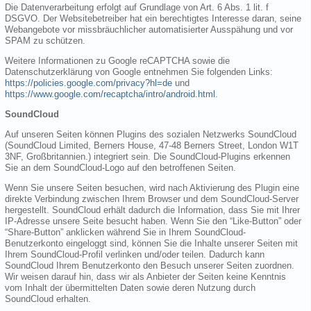
Die Datenverarbeitung erfolgt auf Grundlage von Art. 6 Abs. 1 lit. f
DSGVO. Der Websitebetreiber hat ein berechtigtes Interesse daran, seine
Webangebote vor missbräuchlicher automatisierter Ausspähung und vor
SPAM zu schützen.
Weitere Informationen zu Google reCAPTCHA sowie die
Datenschutzerklärung von Google entnehmen Sie folgenden Links:
https://policies.google.com/privacy?hl=de
und
https://www.google.com/recaptcha/intro/android.html
.
SoundCloud
Auf unseren Seiten können Plugins des sozialen Netzwerks SoundCloud
(SoundCloud Limited, Berners House, 47-48 Berners Street, London W1T
3NF, Großbritannien.) integriert sein. Die SoundCloud-Plugins erkennen
Sie an dem SoundCloud-Logo auf den betroffenen Seiten.
Wenn Sie unsere Seiten besuchen, wird nach Aktivierung des Plugin eine
direkte Verbindung zwischen Ihrem Browser und dem SoundCloud-Server
hergestellt. SoundCloud erhält dadurch die Information, dass Sie mit Ihrer
IP-Adresse unsere Seite besucht haben. Wenn Sie den “Like-Button” oder
“Share-Button” anklicken während Sie in Ihrem SoundCloud-
Benutzerkonto eingeloggt sind, können Sie die Inhalte unserer Seiten mit
Ihrem SoundCloud-Profil verlinken und/oder teilen. Dadurch kann
SoundCloud Ihrem Benutzerkonto den Besuch unserer Seiten zuordnen.
Wir weisen darauf hin, dass wir als Anbieter der Seiten keine Kenntnis
vom Inhalt der übermittelten Daten sowie deren Nutzung durch
SoundCloud erhalten.