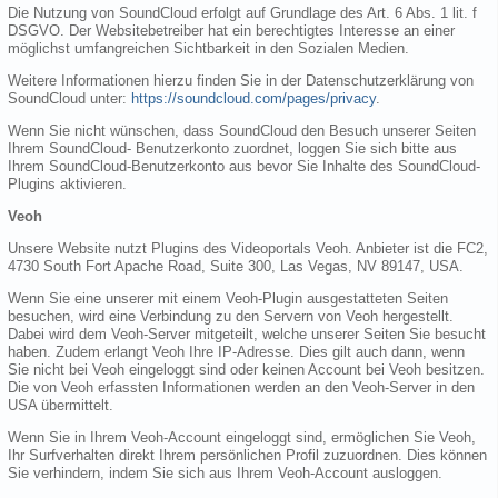
Die Nutzung von SoundCloud erfolgt auf Grundlage des Art. 6 Abs. 1 lit. f
DSGVO. Der Websitebetreiber hat ein berechtigtes Interesse an einer
möglichst umfangreichen Sichtbarkeit in den Sozialen Medien.
Weitere Informationen hierzu finden Sie in der Datenschutzerklärung von
SoundCloud unter:
https://soundcloud.com/pages/privacy
.
Wenn Sie nicht wünschen, dass SoundCloud den Besuch unserer Seiten
Ihrem SoundCloud- Benutzerkonto zuordnet, loggen Sie sich bitte aus
Ihrem SoundCloud-Benutzerkonto aus bevor Sie Inhalte des SoundCloud-
Plugins aktivieren.
Veoh
Unsere Website nutzt Plugins des Videoportals Veoh. Anbieter ist die FC2,
4730 South Fort Apache Road, Suite 300, Las Vegas, NV 89147, USA.
Wenn Sie eine unserer mit einem Veoh-Plugin ausgestatteten Seiten
besuchen, wird eine Verbindung zu den Servern von Veoh hergestellt.
Dabei wird dem Veoh-Server mitgeteilt, welche unserer Seiten Sie besucht
haben. Zudem erlangt Veoh Ihre IP-Adresse. Dies gilt auch dann, wenn
Sie nicht bei Veoh eingeloggt sind oder keinen Account bei Veoh besitzen.
Die von Veoh erfassten Informationen werden an den Veoh-Server in den
USA übermittelt.
Wenn Sie in Ihrem Veoh-Account eingeloggt sind, ermöglichen Sie Veoh,
Ihr Surfverhalten direkt Ihrem persönlichen Profil zuzuordnen. Dies können
Sie verhindern, indem Sie sich aus Ihrem Veoh-Account ausloggen.