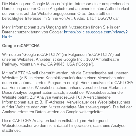
Die Nutzung von Google Maps erfolgt im Interesse einer ansprechenden
Darstellung unserer Online-Angebote und an einer leichten Auffindbarkeit
der von uns auf der Website angegebenen Orte. Dies stellt ein
berechtigtes Interesse im Sinne von Art. 6 Abs. 1 lit. f DSGVO dar.
Mehr Informationen zum Umgang mit Nutzerdaten finden Sie in der
Datenschutzerklärung von Google:
https://policies.google.com/privacy?
hl=de
.
Google reCAPTCHA
Wir nutzen “Google reCAPTCHA” (im Folgenden “reCAPTCHA”) auf
unseren Websites. Anbieter ist die Google Inc., 1600 Amphitheatre
Parkway, Mountain View, CA 94043, USA (“Google”).
Mit reCAPTCHA soll überprüft werden, ob die Dateneingabe auf unseren
Websites (z.B. in einem Kontaktformular) durch einen Menschen oder
durch ein automatisiertes Programm erfolgt. Hierzu analysiert reCAPTCHA
das Verhalten des Websitebesuchers anhand verschiedener Merkmale.
Diese Analyse beginnt automatisch, sobald der Websitebesucher die
Website betritt. Zur Analyse wertet reCAPTCHA verschiedene
Informationen aus (z.B. IP-Adresse, Verweildauer des Websitebesuchers
auf der Website oder vom Nutzer getätigte Mausbewegungen). Die bei der
Analyse erfassten Daten werden an Google weitergeleitet.
Die reCAPTCHA-Analysen laufen vollständig im Hintergrund.
Websitebesucher werden nicht darauf hingewiesen, dass eine Analyse
stattfindet.