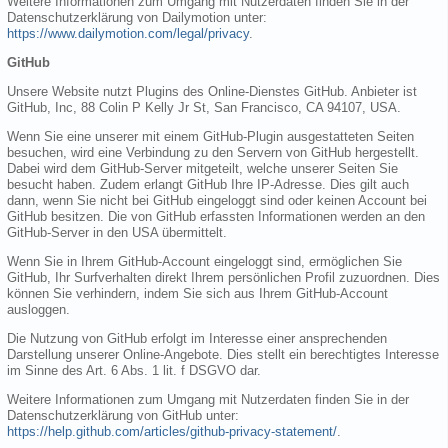
Weitere Informationen zum Umgang mit Nutzerdaten finden Sie in der
Datenschutzerklärung von Dailymotion unter:
https://www.dailymotion.com/legal/privacy
.
GitHub
Unsere Website nutzt Plugins des Online-Dienstes GitHub. Anbieter ist
GitHub, Inc, 88 Colin P Kelly Jr St, San Francisco, CA 94107, USA.
Wenn Sie eine unserer mit einem GitHub-Plugin ausgestatteten Seiten
besuchen, wird eine Verbindung zu den Servern von GitHub hergestellt.
Dabei wird dem GitHub-Server mitgeteilt, welche unserer Seiten Sie
besucht haben. Zudem erlangt GitHub Ihre IP-Adresse. Dies gilt auch
dann, wenn Sie nicht bei GitHub eingeloggt sind oder keinen Account bei
GitHub besitzen. Die von GitHub erfassten Informationen werden an den
GitHub-Server in den USA übermittelt.
Wenn Sie in Ihrem GitHub-Account eingeloggt sind, ermöglichen Sie
GitHub, Ihr Surfverhalten direkt Ihrem persönlichen Profil zuzuordnen. Dies
können Sie verhindern, indem Sie sich aus Ihrem GitHub-Account
ausloggen.
Die Nutzung von GitHub erfolgt im Interesse einer ansprechenden
Darstellung unserer Online-Angebote. Dies stellt ein berechtigtes Interesse
im Sinne des Art. 6 Abs. 1 lit. f DSGVO dar.
Weitere Informationen zum Umgang mit Nutzerdaten finden Sie in der
Datenschutzerklärung von GitHub unter:
https://help.github.com/articles/github-privacy-statement/
.