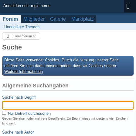
Anmelden oder registrieren
Forum
Mitglieder
Galerie
Marktplatz
Unerledigte Themen
Bienenforum.at
Suche
Diese Seite verwendet Cookies. Durch die Nutzung unserer Seite
erklären Sie sich damit einverstanden, dass wir Cookies setzen.
Weitere Informationen
Allgemeine Suchangaben
Suche nach Begriff
Nur Betreff durchsuchen
Geben Sie einen oder mehrere Begriffe ein. Ein Begriff muss mindestens vier Zeichen
lang sein.
Suche nach Autor