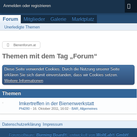
Anmelden oder registrieren
Forum
Mitglieder
Galerie
Marktplatz
Unerledigte Themen
Bienenforum.at
Themen mit dem Tag „Forum“
Diese Seite verwendet Cookies. Durch die Nutzung unserer Seite
erklären Sie sich damit einverstanden, dass wir Cookies setzen.
Weitere Informationen
Themen
Imkertreffen in der Bienenwerkstatt
Phil280
16. Oktober 2011, 16:02
BAR, Allgemeines
Datenschutzerklärung
Impressum
Forensoftware:
Burning Board®
, entwickelt von
WoltLab® GmbH