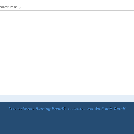
nenforum.at
Forensoftware:
Burning Board®
, entwickelt von
WoltLab® GmbH