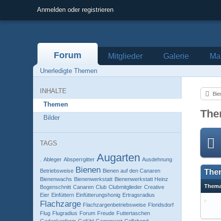
Anmelden oder registrieren
Forum
Mitglieder
Galerie
Mar
Unerledigte Themen
INHALTE
Bie
Themen
The
Bilder
TAGS
Augarten
.
Ableger
Absperrgitter
Ausdehnung
Bienen
Betriebsweise
Bienen auf den Canaren
The
Bienenwachs
Bienenwerkstatt
Bienenwerkstatt Heinz
Them
Bogenschnitt
Canaren
Club
Clubmitglieder
Creative
Eier
Einfüttern
Einfütterungshonig
Ertragsradius
Flachzarge
Flachzargenbetriebsweise
Floridsdorf
Flug
Flugradius
Forum
Freude
Futtertaschen