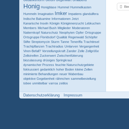
Gedankenform
Gefühl
Gegenwart
Grillabend
Honig
Bie
Honigblase
Hummel
Hummelkasten
Imker
Hummeln
Imagination
Impatiens glandulifera
Indische Balsamine
Informationen
Jetzt
Kanarische Inseln
Königin
Königinnenzucht
Lebkuchen
Members
Michael Bush
Mitglieder
Moderatoren
Natternkopf
Naturschutz
Neophyten
Opfer
Ortsgruppe
Ortsgruppe Floridsdorf
Qualität
Regenwald
Schöpfer
Stifte
Streptomycin
Sturm
Tanne
Teneriffa
Trachtinsel
Trachtpflanzen
Trachtradius
Umlarven
Vergangenheit
Viren-Befall?
Vorstellungskraft
Zander
Zelle
Zellgröße
Zellstreifen
Zuckerwert
Zwischenfütterung
biozulassung
drüsiges Springkraut
dynamischer Prozess
feuchte Naturschutzgebiete
fokkussiert
gedanklich
hoher Boden
kleine Zellen
minimierte Behandlungen
neuer Wabenbau
objektive Gegebenheit
rähmchen
sammelbestellung
tobee
unmittelbar
varroa
zeitlos
Datenschutzerklärung
Impressum