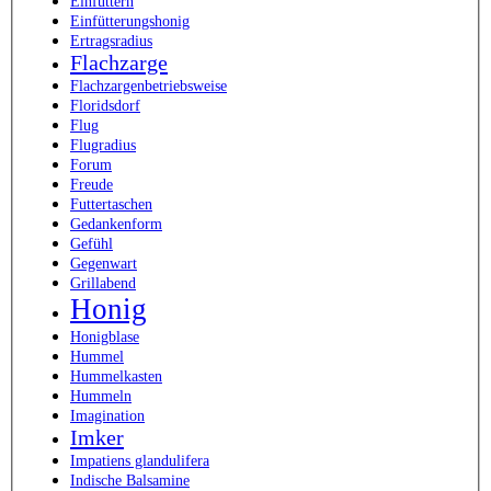
Einfüttern
Einfütterungshonig
Ertragsradius
Flachzarge
Flachzargenbetriebsweise
Floridsdorf
Flug
Flugradius
Forum
Freude
Futtertaschen
Gedankenform
Gefühl
Gegenwart
Grillabend
Honig
Honigblase
Hummel
Hummelkasten
Hummeln
Imagination
Imker
Impatiens glandulifera
Indische Balsamine