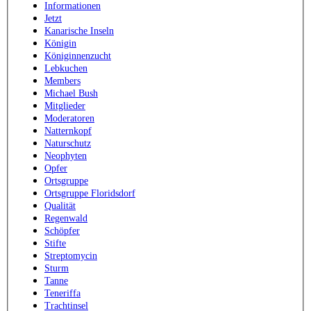
Informationen
Jetzt
Kanarische Inseln
Königin
Königinnenzucht
Lebkuchen
Members
Michael Bush
Mitglieder
Moderatoren
Natternkopf
Naturschutz
Neophyten
Opfer
Ortsgruppe
Ortsgruppe Floridsdorf
Qualität
Regenwald
Schöpfer
Stifte
Streptomycin
Sturm
Tanne
Teneriffa
Trachtinsel