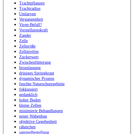
Trachtpflanzen
Trachtradius
Umlarven
Vergangenheit
Viren-Befall?
Vorstellungskraft
Zander
Zelle
Zellgröße
Zellstreifen
Zuckerwert
Zwischenfütterung
biozulassung
drüsiges Springkraut
dynamischer Prozess
feuchte Naturschutzgebiete
fokkussiert
gedanklich
hoher Boden
kleine Zellen
minimierte Behandlungen
neuer Wabenbau
objektive Gegebenheit
rähmchen
sammelbestellung