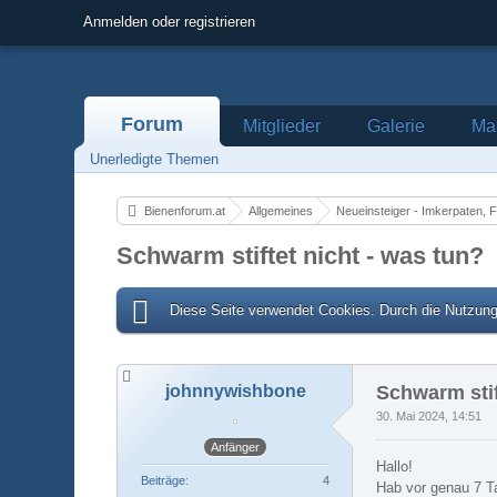
Anmelden oder registrieren
Forum
Mitglieder
Galerie
Mar
Unerledigte Themen
Bienenforum.at
Allgemeines
Neueinsteiger - Imkerpaten, 
Schwarm stiftet nicht - was tun?
Diese Seite verwendet Cookies. Durch die Nutzung 
johnnywishbone
Schwarm stif
30. Mai 2024, 14:51
Anfänger
Hallo!
Beiträge
4
Hab vor genau 7 Ta