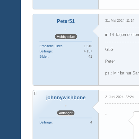
Peter51
31. Mai 2024, 11:14
in 14 Tagen sollte
Hobbyimker
Erhaltene Likes
1.516
GLG
Beiträge
4.157
Bilder
41
Peter
ps.: Mir ist nur Sa
johnnywishbone
2. Juni 2024, 22:24
Anfänger
Beiträge
4