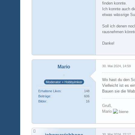
finden konnte.
Ich konnte auch di
etwas wässrige Sub
Soll ich denen noc
rausnehmen könnt
Danke!
Mario
30. Mai 2024, 14:59
Wo hast du den S
Moderator + Hobbyimker
Vielleicht ist es 
Bauen sie die Wa
Erhaltene Likes
148
Beiträge
606
Bilder
16
Gruß,
Mario
30. Mai 2024, 22:17