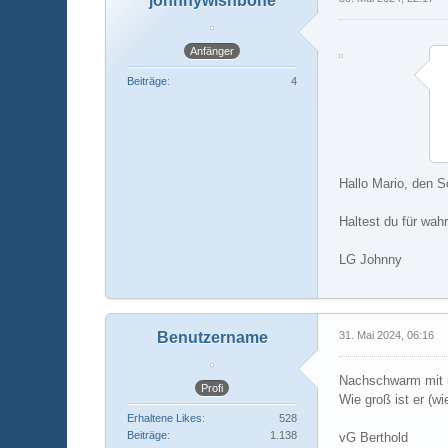
johnnywishbone
Anfänger
Beiträge
4
Hallo Mario, den 
Haltest du für wah
LG Johnny
Benutzername
31. Mai 2024, 06:16
Nachschwarm mit un
Profi
Wie groß ist er (w
Erhaltene Likes
528
Beiträge
1.138
vG Berthold