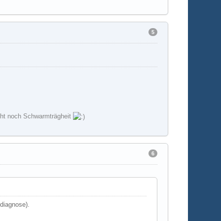
5
leicht noch Schwarmträgheit
6
ndiagnose).