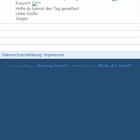
Forum!!!
Hoffe du kannst den Tag genießen!
Liebe Grüße
Jürgen
Datenschutzerklärung
Impressum
Forensoftware:
Burning Board®
, entwickelt von
WoltLab® GmbH