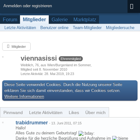
Anmelden oder registrieren
Forum
Mitglieder
Galerie
Marktplatz
Letzte Aktivitäten
Benutzer online
Team-Mitglieder
Mitgliedersuche
Mitglieder
viennasissi
Ehrenmitglied
Weiblich
76
aus Wien/Burgenland im Sommer
Mitglied seit 8. November 2010
Letzte Aktivität
28. Mai 2019, 19:23
Diese Seite verwendet Cookies. Durch die Nutzung unserer Seite
erklären Sie sich damit einverstanden, dass wir Cookies setzen.
Weitere Informationen
Pinnwand
Letzte Aktivitäten
Likes
Über mich
trabidrummer
-
13. Juni 2011, 07:15
Hallo!
Alles Gute zu deinem Geburtstag!
Danke für die herzliche Begrüßung und Aufnahme im