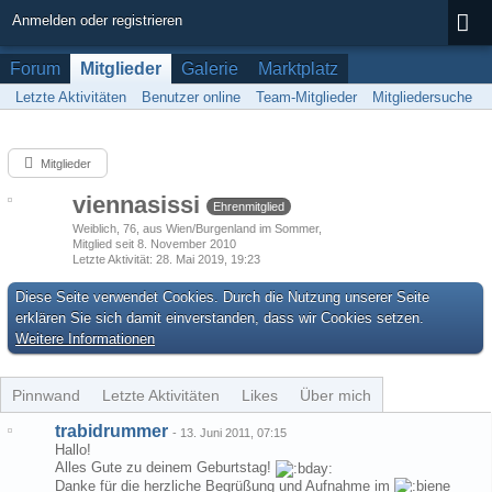
Anmelden oder registrieren
Forum
Mitglieder
Galerie
Marktplatz
Letzte Aktivitäten
Benutzer online
Team-Mitglieder
Mitgliedersuche
Mitglieder
viennasissi
Ehrenmitglied
Weiblich
76
aus Wien/Burgenland im Sommer
Mitglied seit 8. November 2010
Letzte Aktivität
28. Mai 2019, 19:23
Diese Seite verwendet Cookies. Durch die Nutzung unserer Seite
erklären Sie sich damit einverstanden, dass wir Cookies setzen.
Weitere Informationen
Pinnwand
Letzte Aktivitäten
Likes
Über mich
trabidrummer
-
13. Juni 2011, 07:15
Hallo!
Alles Gute zu deinem Geburtstag!
Danke für die herzliche Begrüßung und Aufnahme im