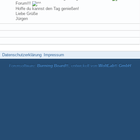
Forum!!!
Hoffe du kannst den Tag genießen!
Liebe Grüße
Jürgen
Datenschutzerklärung
Impressum
Forensoftware:
Burning Board®
, entwickelt von
WoltLab® GmbH