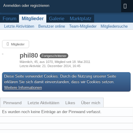
Anmelden oder registrieren
Forum
Mitglieder
Galerie
Marktplatz
Letzte Aktivitäten
Benutzer online
Team-Mitglieder
Mitgliedersuche
Mitglieder
phil80
Fortgeschrittener
Männlich
45
aus 1070
Mitglied seit 18. Mai 2011
Letzte Aktivität
21. Dezember 2014, 16:45
Diese Seite verwendet Cookies. Durch die Nutzung unserer Seite
erklären Sie sich damit einverstanden, dass wir Cookies setzen.
Weitere Informationen
Pinnwand
Letzte Aktivitäten
Likes
Über mich
Es wurden noch keine Einträge an der Pinnwand verfasst.