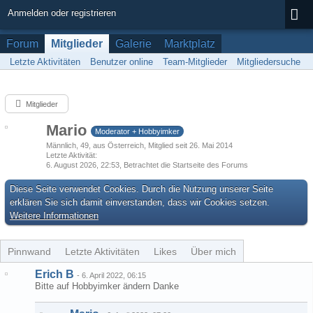
Anmelden oder registrieren
Forum
Mitglieder
Galerie
Marktplatz
Letzte Aktivitäten
Benutzer online
Team-Mitglieder
Mitgliedersuche
Mitglieder
Mario
Moderator + Hobbyimker
Männlich
49
aus Österreich
Mitglied seit 26. Mai 2014
Letzte Aktivität
6. August 2026, 22:53
, Betrachtet die Startseite des Forums
Diese Seite verwendet Cookies. Durch die Nutzung unserer Seite
erklären Sie sich damit einverstanden, dass wir Cookies setzen.
Weitere Informationen
Pinnwand
Letzte Aktivitäten
Likes
Über mich
Erich B
-
6. April 2022, 06:15
Bitte auf Hobbyimker ändern Danke