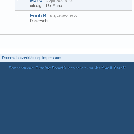
Mario
-
6. April 2022, 07:20
erledigt - LG Mario
Erich B
-
6. April 2022, 13:22
Dankesehr
Datenschutzerklärung
Impressum
Forensoftware:
Burning Board®
, entwickelt von
WoltLab® GmbH