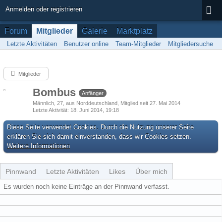
Anmelden oder registrieren
Forum
Mitglieder
Galerie
Marktplatz
Letzte Aktivitäten
Benutzer online
Team-Mitglieder
Mitgliedersuche
Mitglieder
Bombus
Anfänger
Männlich
27
aus Norddeutschland
Mitglied seit 27. Mai 2014
Letzte Aktivität
18. Juni 2014, 19:18
Diese Seite verwendet Cookies. Durch die Nutzung unserer Seite
erklären Sie sich damit einverstanden, dass wir Cookies setzen.
Weitere Informationen
Pinnwand
Letzte Aktivitäten
Likes
Über mich
Es wurden noch keine Einträge an der Pinnwand verfasst.