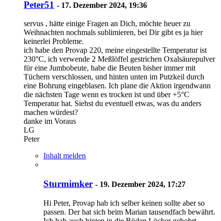
Peter51
-
17. Dezember 2024, 19:36
servus , hätte einige Fragen an Dich, möchte heuer zu
Weihnachten nochmals sublimieren, bei Dir gibt es ja hier
keinerlei Probleme.
ich habe den Provap 220, meine eingestellte Temperatur ist
230°C, ich verwende 2 Meßlöffel gestrichen Oxalsäurepulver
für eine Jumbobeute, habe die Beuten bisher immer mit
Tüchern verschlossen, und hinten unten im Putzkeil durch
eine Bohrung eingeblasen. Ich plane die Aktion irgendwann
die nächsten Tage wenn es trocken ist und über +5°C
Temperatur hat. Siehst du eventuell etwas, was du anders
machen würdest?
danke im Voraus
LG
Peter
Inhalt melden
Sturmimker
-
19. Dezember 2024, 17:27
Hi Peter, Provap hab ich selber keinen sollte aber so
passen. Der hat sich beim Marian tausendfach bewährt.
Ich hab auch hinten in die Böden Löcher gebohrt.