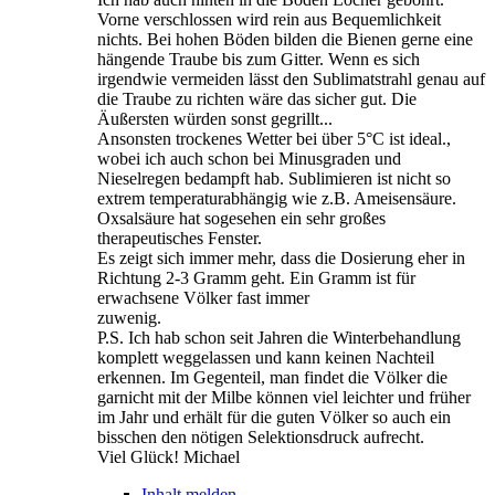
Vorne verschlossen wird rein aus Bequemlichkeit
nichts. Bei hohen Böden bilden die Bienen gerne eine
hängende Traube bis zum Gitter. Wenn es sich
irgendwie vermeiden lässt den Sublimatstrahl genau auf
die Traube zu richten wäre das sicher gut. Die
Äußersten würden sonst gegrillt...
Ansonsten trockenes Wetter bei über 5°C ist ideal.,
wobei ich auch schon bei Minusgraden und
Nieselregen bedampft hab. Sublimieren ist nicht so
extrem temperaturabhängig wie z.B. Ameisensäure.
Oxsalsäure hat sogesehen ein sehr großes
therapeutisches Fenster.
Es zeigt sich immer mehr, dass die Dosierung eher in
Richtung 2-3 Gramm geht. Ein Gramm ist für
erwachsene Völker fast immer
zuwenig.
P.S. Ich hab schon seit Jahren die Winterbehandlung
komplett weggelassen und kann keinen Nachteil
erkennen. Im Gegenteil, man findet die Völker die
garnicht mit der Milbe können viel leichter und früher
im Jahr und erhält für die guten Völker so auch ein
bisschen den nötigen Selektionsdruck aufrecht.
Viel Glück! Michael
Inhalt melden