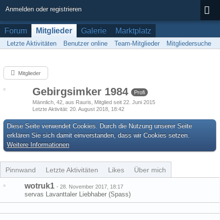
Anmelden oder registrieren
Forum
Mitglieder
Galerie
Marktplatz
Letzte Aktivitäten
Benutzer online
Team-Mitglieder
Mitgliedersuche
Mitglieder
Gebirgsimker 1984
Profi
Männlich
42
aus Rauris
Mitglied seit 22. Juni 2015
Letzte Aktivität
20. August 2018, 18:42
Diese Seite verwendet Cookies. Durch die Nutzung unserer Seite
erklären Sie sich damit einverstanden, dass wir Cookies setzen.
Weitere Informationen
Pinnwand
Letzte Aktivitäten
Likes
Über mich
wotruk1
-
28. November 2017, 18:17
servas Lavanttaler Liebhaber (Spass)