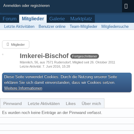
Anmelden oder registrieren
Forum
Mitglieder
Galerie
Marktplatz
Letzte Aktivitäten
Benutzer online
Team-Mitglieder
Mitgliedersuche
Mitglieder
Imkerei-Bischof
Fortgeschrittener
Männlich
56
aus 7571 Rudersdorf
Mitglied seit 26. Oktober 2011
Letzte Aktivität
7. Juni 2016, 15:28
Diese Seite verwendet Cookies. Durch die Nutzung unserer Seite
erklären Sie sich damit einverstanden, dass wir Cookies setzen.
Weitere Informationen
Pinnwand
Letzte Aktivitäten
Likes
Über mich
Es wurden noch keine Einträge an der Pinnwand verfasst.