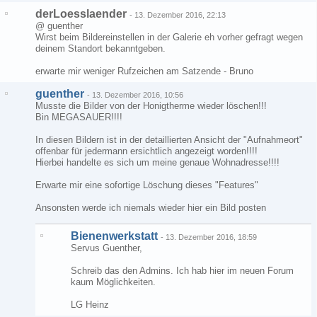
derLoesslaender
-
13. Dezember 2016, 22:13
@ guenther
Wirst beim Bildereinstellen in der Galerie eh vorher gefragt wegen
deinem Standort bekanntgeben.
erwarte mir weniger Rufzeichen am Satzende - Bruno
guenther
-
13. Dezember 2016, 10:56
Musste die Bilder von der Honigtherme wieder löschen!!!
Bin MEGASAUER!!!!
In diesen Bildern ist in der detaillierten Ansicht der "Aufnahmeort"
offenbar für jedermann ersichtlich angezeigt worden!!!!
Hierbei handelte es sich um meine genaue Wohnadresse!!!!
Erwarte mir eine sofortige Löschung dieses "Features"
Ansonsten werde ich niemals wieder hier ein Bild posten
Bienenwerkstatt
-
13. Dezember 2016, 18:59
Servus Guenther,
Schreib das den Admins. Ich hab hier im neuen Forum
kaum Möglichkeiten.
LG Heinz