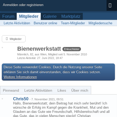
Anmelden oder registrieren
Forum
Mitglieder
Galerie
Marktplatz
Letzte Aktivitäten
Benutzer online
Team-Mitglieder
Mitgliedersuche
Mitglieder
Bienenwerkstatt
Erleuchteter
Männlich
82
aus Wien
Mitglied seit 5. November 2010
Letzte Aktivität
27. Juni 2022, 18:47
Diese Seite verwendet Cookies. Durch die Nutzung unserer Seite
erklären Sie sich damit einverstanden, dass wir Cookies setzen.
Weitere Informationen
Pinnwand
Letzte Aktivitäten
Likes
Über mich
Chris50
-
7. November 2021, 09:51
Hallo, Bienenwerkstatt; dein Beitrag hat mich sehr berührt! Ich
wünsche dir Erfolg im Kampf gegen die Krankheit, Mut und den
Glauben an das Gute wie Freundschaft, Hilfsbereitschaft und all
das Gute, das in vielen Menschen steckt! Christian