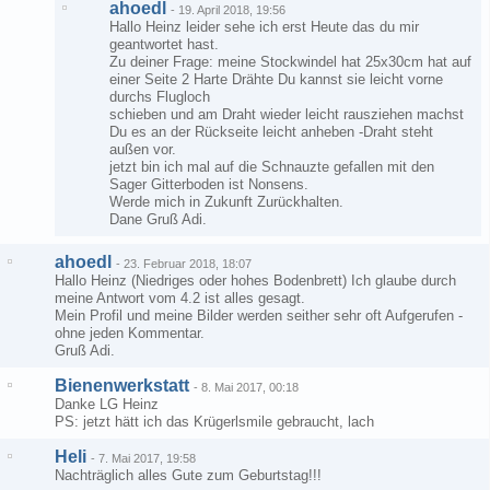
ahoedl
-
19. April 2018, 19:56
Hallo Heinz leider sehe ich erst Heute das du mir
geantwortet hast.
Zu deiner Frage: meine Stockwindel hat 25x30cm hat auf
einer Seite 2 Harte Drähte Du kannst sie leicht vorne
durchs Flugloch
schieben und am Draht wieder leicht rausziehen machst
Du es an der Rückseite leicht anheben -Draht steht
außen vor.
jetzt bin ich mal auf die Schnauzte gefallen mit den
Sager Gitterboden ist Nonsens.
Werde mich in Zukunft Zurückhalten.
Dane Gruß Adi.
ahoedl
-
23. Februar 2018, 18:07
Hallo Heinz (Niedriges oder hohes Bodenbrett) Ich glaube durch
meine Antwort vom 4.2 ist alles gesagt.
Mein Profil und meine Bilder werden seither sehr oft Aufgerufen -
ohne jeden Kommentar.
Gruß Adi.
Bienenwerkstatt
-
8. Mai 2017, 00:18
Danke LG Heinz
PS: jetzt hätt ich das Krügerlsmile gebraucht, lach
Heli
-
7. Mai 2017, 19:58
Nachträglich alles Gute zum Geburtstag!!!