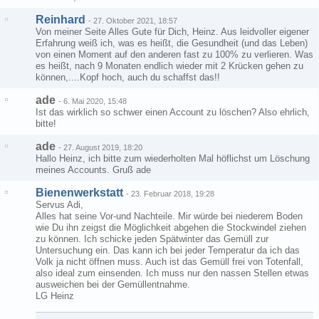
Reinhard
-
27. Oktober 2021, 18:57
Von meiner Seite Alles Gute für Dich, Heinz. Aus leidvoller eigener
Erfahrung weiß ich, was es heißt, die Gesundheit (und das Leben)
von einen Moment auf den anderen fast zu 100% zu verlieren. Was
es heißt, nach 9 Monaten endlich wieder mit 2 Krücken gehen zu
können,....Kopf hoch, auch du schaffst das!!
ade
-
6. Mai 2020, 15:48
Ist das wirklich so schwer einen Account zu löschen? Also ehrlich,
bitte!
ade
-
27. August 2019, 18:20
Hallo Heinz, ich bitte zum wiederholten Mal höflichst um Löschung
meines Accounts. Gruß ade
Bienenwerkstatt
-
23. Februar 2018, 19:28
Servus Adi,
Alles hat seine Vor-und Nachteile. Mir würde bei niederem Boden
wie Du ihn zeigst die Möglichkeit abgehen die Stockwindel ziehen
zu können. Ich schicke jeden Spätwinter das Gemüll zur
Untersuchung ein. Das kann ich bei jeder Temperatur da ich das
Volk ja nicht öffnen muss. Auch ist das Gemüll frei von Totenfall,
also ideal zum einsenden. Ich muss nur den nassen Stellen etwas
ausweichen bei der Gemüllentnahme.
LG Heinz