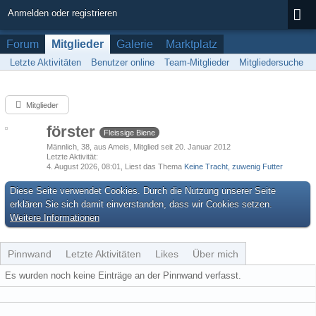
Anmelden oder registrieren
Forum
Mitglieder
Galerie
Marktplatz
Letzte Aktivitäten
Benutzer online
Team-Mitglieder
Mitgliedersuche
Mitglieder
förster
Fleissige Biene
Männlich
38
aus Ameis
Mitglied seit 20. Januar 2012
Letzte Aktivität
4. August 2026, 08:01
, Liest das Thema
Keine Tracht, zuwenig Futter
Diese Seite verwendet Cookies. Durch die Nutzung unserer Seite
erklären Sie sich damit einverstanden, dass wir Cookies setzen.
Weitere Informationen
Pinnwand
Letzte Aktivitäten
Likes
Über mich
Es wurden noch keine Einträge an der Pinnwand verfasst.